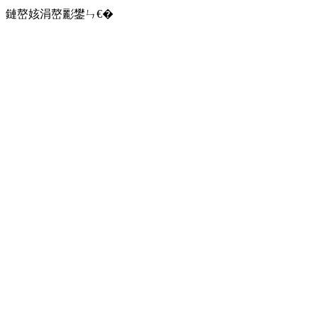
鏈嶅姟涓嶅彲鐢ㄣ€�